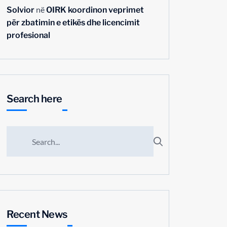
në
Solvior
OIRK koordinon veprimet
për zbatimin e etikës dhe licencimit
profesional
Search here
Recent News