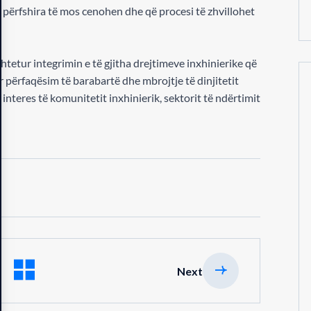
ë përfshira të mos cenohen dhe që procesi të zhvillohet
tetur integrimin e të gjitha drejtimeve inxhinierike që
 përfaqësim të barabartë dhe mbrojtje të dinjitetit
ë interes të komunitetit inxhinierik, sektorit të ndërtimit
Next