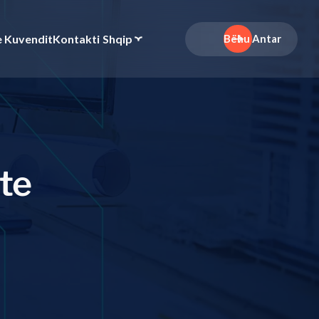
e Kuvendit
Kontakti
Shqip
Bëhu Antar
t
e