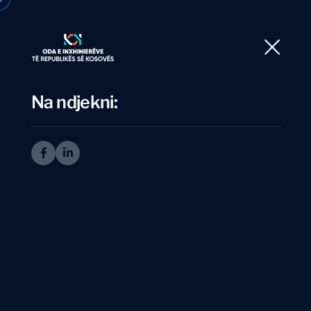
Ballina
Rre
Na ndjekni:
I
n