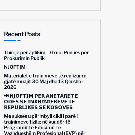
Recent Posts
Thirrje për aplikim – Grupi Punues për
Prokurimin Publik
NJOFTIM
Materialet e trajnimeve të realizuara
gjatë muajit 30 Maj dhe 13 Qershor
2026
📢 𝗡𝗝𝗢𝗙𝗧𝗜𝗠 𝗣𝗘̈𝗥 𝗔𝗡𝗘̈𝗧𝗔𝗥𝗘̈𝗧 𝗘
𝗢𝗗𝗘̈𝗦 𝗦𝗘̈ 𝗜𝗡𝗫𝗛𝗜𝗡𝗜𝗘𝗥𝗘̈𝗩𝗘 𝗧𝗘̈
𝗥𝗘𝗣𝗨𝗕𝗟𝗜𝗞𝗘̈𝗦 𝗦𝗘̈ 𝗞𝗢𝗦𝗢𝗩𝗘̈𝗦
Me sukses u përmbyll cikli i parë i
trajnimeve fizike në kuadër të
Programit të Edukimit të
Vazhdueshëm Profesional (EVP) për