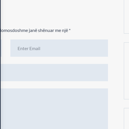
 domosdoshme janë shënuar me një
*