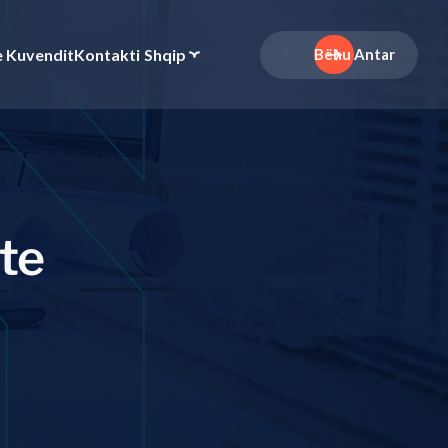
e Kuvendit
Kontakti
Shqip
Bëhu Antar
t
e