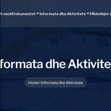
th nesh
Dokumentet
Informata dhe Aktivitete
Mbledhjet 
f
o
r
m
a
t
a
d
h
e
A
k
t
i
v
i
t
e
Home
Informata dhe Aktivitete
>