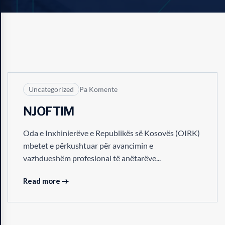
24
QER
Uncategorized
Pa Komente
NJOFTIM
Oda e Inxhinierëve e Republikës së Kosovës (OIRK)
mbetet e përkushtuar për avancimin e
vazhdueshëm profesional të anëtarëve...
Read more
15
QER