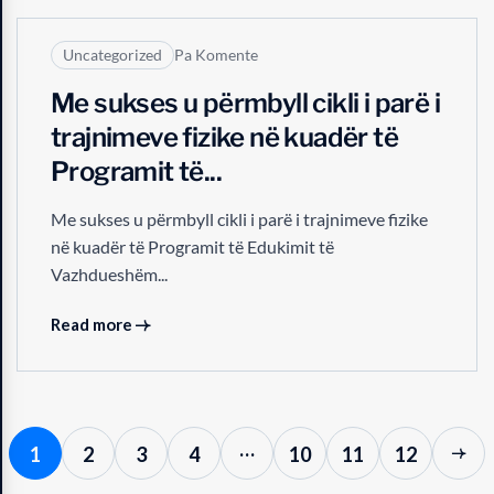
Uncategorized
Pa Komente
Me sukses u përmbyll cikli i parë i
trajnimeve fizike në kuadër të
Programit të...
Me sukses u përmbyll cikli i parë i trajnimeve fizike
në kuadër të Programit të Edukimit të
Vazhdueshëm...
Read more
…
1
2
3
4
10
11
12