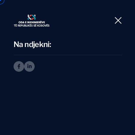
Ballina
Rre
Na ndjekni:
I
n