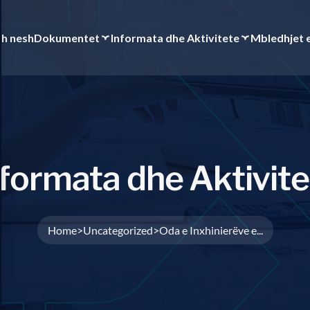
th nesh
Dokumentet
Informata dhe Aktivitete
Mbledhjet 
f
o
r
m
a
t
a
d
h
e
A
k
t
i
v
i
t
e
Home
Uncategorized
Oda e Inxhinierëve e...
>
>