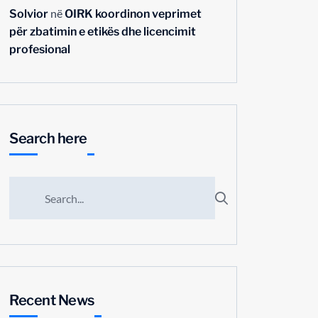
në
Solvior
OIRK koordinon veprimet
për zbatimin e etikës dhe licencimit
profesional
Search here
Recent News