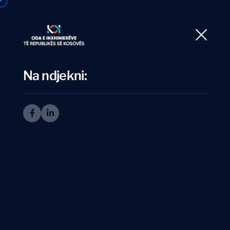
Ballina
Rre
Na ndjekni:
I
n