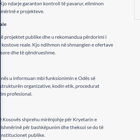
. Kjo ndarje garanton kontroll të pavarur, eliminon
shmërinë e projekteve.
ale
 në projektet publike dhe u rekomandua përdorimi i
e kostove reale. Kjo ndihmon në shmangien e ofertave
lësore dhe të qëndrueshme.
tinës u informuan mbi funksionimin e Odës së
strukturën organizative, kodin etik, procedurat
ëm profesional.
ë Kosovës shprehu mirënjohje për Kryetarin e
tishmërinë për bashkëpunim dhe theksoi se do të
institucionet publike.