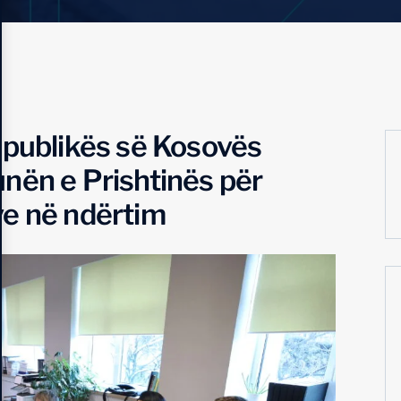
epublikës së Kosovës
nën e Prishtinës për
ve në ndërtim