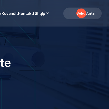
e Kuvendit
Kontakti
Shqip
Bëhu Antar
t
e