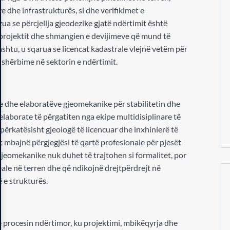
e dhe infrastrukturës, si dhe verifikimet e
ua se përcjellja gjeodezike gjatë ndërtimit është
 projektit dhe shmangien e devijimeve që mund të
hashtu, u sqarua se licencat kadastrale vlejnë vetëm për
shërbime në sektorin e ndërtimit.
ke dhe elaboratëve gjeomekanike për stabilitetin dhe
elaborate të përgatiten nga ekipe multidisiplinare të
përkatësisht gjeologë të licencuar dhe inxhinierë të
ët mbajnë përgjegjësi të qartë profesionale për pjesët
gjeomekanike nuk duhet të trajtohen si formalitet, por
le në terren dhe që ndikojnë drejtpërdrejt në
 e strukturës.
ë procesin ndërtimor, ku projektimi, mbikëqyrja dhe