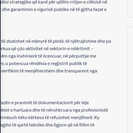
ësi strategjike që kanë për qëllim rritjen e cilësisë në
t dhe garantimin e sigurisë publike në të gjitha fazat e
 të zbatohet në mënyrë të plotë, të njëtrajtshme dhe pa
ërkua që çdo aktivitet në sektorin e ndërtimit –
tëm nga inxhinierë të licencuar, në përputhje me
, u potencua rëndësia e regjistrit publik të
on verifikim të menjëhershëm dhe transparent nga
 fazën e pranimit të dokumentacionit për leje
ktet e hartuara dhe të nënshkruara nga profesionistë
përmbush këto kërkesa të refuzohet menjëherë. Ky
ësi të qartë teknike dhe ligjore që në fillim të