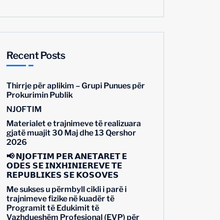
Recent Posts
Thirrje për aplikim – Grupi Punues për
Prokurimin Publik
NJOFTIM
Materialet e trajnimeve të realizuara
gjatë muajit 30 Maj dhe 13 Qershor
2026
📢 𝗡𝗝𝗢𝗙𝗧𝗜𝗠 𝗣𝗘̈𝗥 𝗔𝗡𝗘̈𝗧𝗔𝗥𝗘̈𝗧 𝗘
𝗢𝗗𝗘̈𝗦 𝗦𝗘̈ 𝗜𝗡𝗫𝗛𝗜𝗡𝗜𝗘𝗥𝗘̈𝗩𝗘 𝗧𝗘̈
𝗥𝗘𝗣𝗨𝗕𝗟𝗜𝗞𝗘̈𝗦 𝗦𝗘̈ 𝗞𝗢𝗦𝗢𝗩𝗘̈𝗦
Me sukses u përmbyll cikli i parë i
trajnimeve fizike në kuadër të
Programit të Edukimit të
Vazhdueshëm Profesional (EVP) për