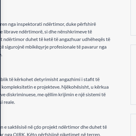
erren nga inspektorati ndërtimor, duke përfshirë
he librave ndërtimorë, si dhe nënshkrimeve të
ekt ndërtimor duhet të ketë të angazhuar udhëheqës të
 të sigurojnë mbikëqyrje profesionale të pavarur nga
e.
lik të kërkohet detyrimisht angazhimi i stafit të
 kompleksitetin e projekteve. Njëkohësisht, u kërkua
ve diskriminuese, me qëllim krijimin e një sistemi të
i reale.
n e saktësisë në çdo projekt ndërtimor dhe duhet të
uar nga OIRK. Këto përfshijnë piketimet në terren,