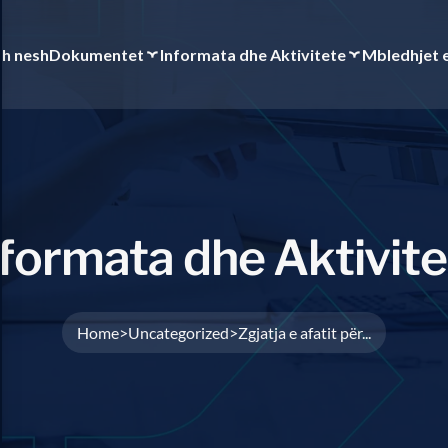
th nesh
Dokumentet
Informata dhe Aktivitete
Mbledhjet 
f
o
r
m
a
t
a
d
h
e
A
k
t
i
v
i
t
e
Home
Uncategorized
Zgjatja e afatit për...
>
>