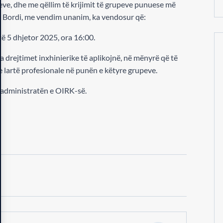
ve, dhe me qëllim të krijimit të grupeve punuese më
, Bordi, me vendim unanim, ka vendosur që:
të 5 dhjetor 2025, ora 16:00.
ha drejtimet inxhinierike të aplikojnë, në mënyrë që të
 e lartë profesionale në punën e këtyre grupeve.
i administratën e OIRK-së.