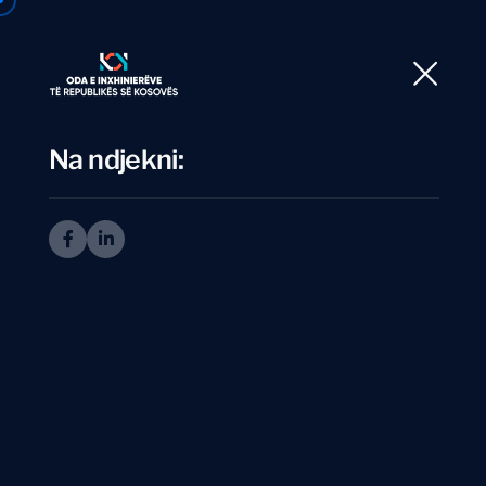
Ballina
Rre
Na ndjekni:
I
n