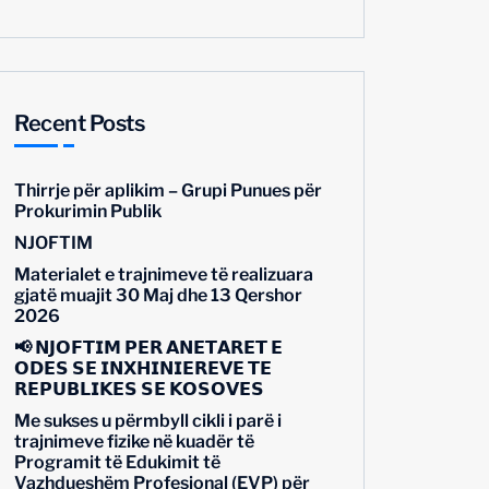
Recent Posts
Thirrje për aplikim – Grupi Punues për
Prokurimin Publik
NJOFTIM
Materialet e trajnimeve të realizuara
gjatë muajit 30 Maj dhe 13 Qershor
2026
📢 𝗡𝗝𝗢𝗙𝗧𝗜𝗠 𝗣𝗘̈𝗥 𝗔𝗡𝗘̈𝗧𝗔𝗥𝗘̈𝗧 𝗘
𝗢𝗗𝗘̈𝗦 𝗦𝗘̈ 𝗜𝗡𝗫𝗛𝗜𝗡𝗜𝗘𝗥𝗘̈𝗩𝗘 𝗧𝗘̈
𝗥𝗘𝗣𝗨𝗕𝗟𝗜𝗞𝗘̈𝗦 𝗦𝗘̈ 𝗞𝗢𝗦𝗢𝗩𝗘̈𝗦
Me sukses u përmbyll cikli i parë i
trajnimeve fizike në kuadër të
Programit të Edukimit të
Vazhdueshëm Profesional (EVP) për