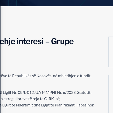
rehje interesi – Grupe
erëve të Republikës së Kosovës, në mbledhjen e fundit,
Ligjit Nr. 08/L-012, UA MMPHI Nr. 6/2023, Statutit,
in e rregulloreve të reja të OIRK-së;
gjit të Ndërtimit dhe Ligjit të Planifikimit Hapësinor.