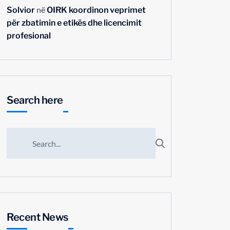
në
Solvior
OIRK koordinon veprimet
për zbatimin e etikës dhe licencimit
profesional
Search here
Recent News