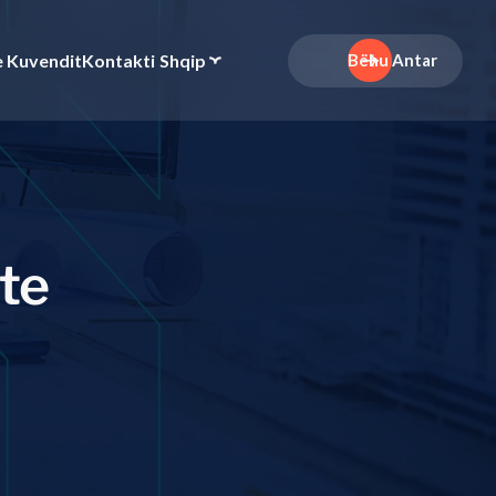
e Kuvendit
Kontakti
Shqip
Bëhu Antar
t
e