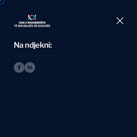
Ballina
Rre
Na ndjekni:
I
n