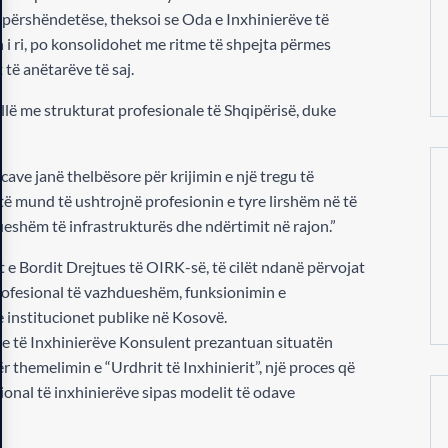
ij përshëndetëse, theksoi se Oda e Inxhinierëve të
 i ri, po konsolidohet me ritme të shpejta përmes
të anëtarëve të saj.
llë me strukturat profesionale të Shqipërisë, duke
cave janë thelbësore për krijimin e një tregu të
të mund të ushtrojnë profesionin e tyre lirshëm në të
ueshëm të infrastrukturës dhe ndërtimit në rajon.”
e Bordit Drejtues të OIRK-së, të cilët ndanë përvojat
profesional të vazhdueshëm, funksionimin e
institucionet publike në Kosovë.
re të Inxhinierëve Konsulent prezantuan situatën
për themelimin e “Urdhrit të Inxhinierit”, një proces që
cional të inxhinierëve sipas modelit të odave