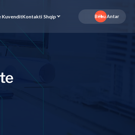
e Kuvendit
Kontakti
Shqip
Bëhu Antar
t
e