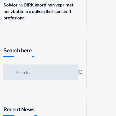
në
Solvior
OIRK koordinon veprimet
për zbatimin e etikës dhe licencimit
profesional
Search here
Recent News