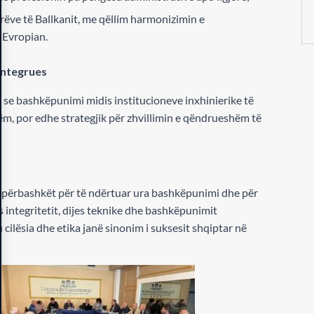
ierëve të Ballkanit, me qëllim harmonizimin e
 Evropian.
integrues
n se bashkëpunimi midis institucioneve inxhinierike të
m, por edhe strategjik për zhvillimin e qëndrueshëm të
të përbashkët për të ndërtuar ura bashkëpunimi dhe për
 integritetit, dijes teknike dhe bashkëpunimit
cilësia dhe etika janë sinonim i suksesit shqiptar në