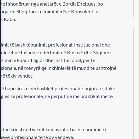
he i shoqëruar nga anëtarët e Bordit Drejtues, po
Shoqatën Shqiptare të Inxhinierëve Konsulent të
uk Kaba.
imit të bashkëpunimit profesional, institucional dhe
inierët në fushën e ndërtimit në Kosovë dhe Shqipëri.
min e kuadrit ligjor dhe institucional, për të
esionale, në mënyrë që inxhinierët të mund të ushtrojnë
 në të dy vendet.
një hapësire të përbashkët profesionale shqiptare, duke
jegjësisë profesionale, në përputhje me praktikat më të
ra dhe konstruktive mbi mënyrat e bashkëpunimit të
neve profesionale të të dy vendeve.