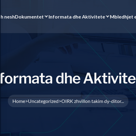
th nesh
Dokumentet
Informata dhe Aktivitete
Mbledhjet 
f
o
r
m
a
t
a
d
h
e
A
k
t
i
v
i
t
e
Home
Uncategorized
OIRK zhvillon takim dy-ditor...
>
>