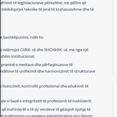
frimit të legjislacioneve përkatëse, me qëllim që
he mbikëqyrjes teknike të jenë të krahasueshme dhe të
re bashkëpunimi, ndër to:
uese ndërmjet OIRK-së dhe SHOSHIK-ut, me nga një
shëm institucional;
me praninë e mediave dhe përfaqësuesve të
undësive të unifikimit dhe harmonizimit të strukturave
 licencimit, kontrollit profesional dhe edukimit të
e si bazë e integritetit të profesionit të inxhinierit;
që inxhinierët e të dy vendeve të gëzojnë njohje të
në profesionin pa pengesa administrative apo ligjore;