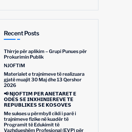
Recent Posts
Thirrje për aplikim – Grupi Punues për
Prokurimin Publik
NJOFTIM
Materialet e trajnimeve të realizuara
gjatë muajit 30 Maj dhe 13 Qershor
2026
📢 𝗡𝗝𝗢𝗙𝗧𝗜𝗠 𝗣𝗘̈𝗥 𝗔𝗡𝗘̈𝗧𝗔𝗥𝗘̈𝗧 𝗘
𝗢𝗗𝗘̈𝗦 𝗦𝗘̈ 𝗜𝗡𝗫𝗛𝗜𝗡𝗜𝗘𝗥𝗘̈𝗩𝗘 𝗧𝗘̈
𝗥𝗘𝗣𝗨𝗕𝗟𝗜𝗞𝗘̈𝗦 𝗦𝗘̈ 𝗞𝗢𝗦𝗢𝗩𝗘̈𝗦
Me sukses u përmbyll cikli i parë i
trajnimeve fizike në kuadër të
Programit të Edukimit të
Vazhdueshëm Profesional (EVP) për