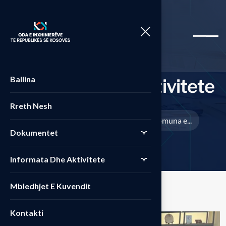
Ballina
I
n
f
o
r
m
a
t
a
d
h
e
A
k
t
i
v
i
t
e
t
e
Rreth Nesh
Home
Uncategorized
OIRK dhe Komuna e...
>
>
Dokumentet
Informata Dhe Aktivitete
Mbledhjet E Kuvendit
Kontakti