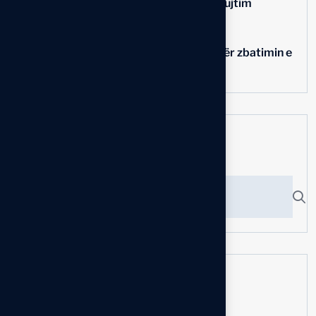
Kujtim Thaqi
në
Kuvendi i OIRK-së – Rikujtim
Ali
në
Kuvendi i OIRK-së – Rikujtim
në
Solvior
OIRK koordinon veprimet për zbatimin e
etikës dhe licencimit profesional
Search here
Recent News