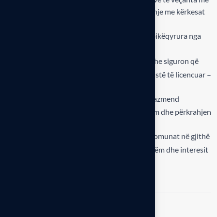
inxhinierët e propozuar nga OIRK, në përputhje me kërkesat
specifike të fushës.
Refuzim i projekteve të hartuara apo mbikëqyrura nga
persona pa licencë
Marrëveshja ndihmon zbatimin e ligjit dhe siguron që
projektet në Pejë të zhvillohen nga profesionistë të licencuar –
për më shumë cilësi, siguri dhe transparencë.
Faleminderim i veçantë për Kryetarin Gazmend
Muhaxheri për gatishmërinë për bashkëpunim dhe përkrahjen
profesionale.
OIRK do të vazhdojë partneritetet me komunat në gjithë
vendin në funksion të zhvillimit të qëndrueshëm dhe interesit
publik.
Share: