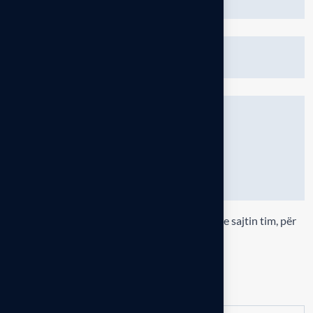
Ruaje në këtë shfletues emrin, email-in dhe sajtin tim, për
herën tjetër që komentoj.
Leave comment