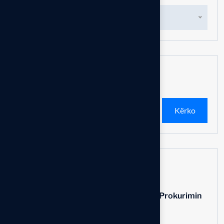
Shqip
Kërko
Kërko
Recent Posts
Thirrje për aplikim – Grupi Punues për Prokurimin
Publik
NJOFTIM