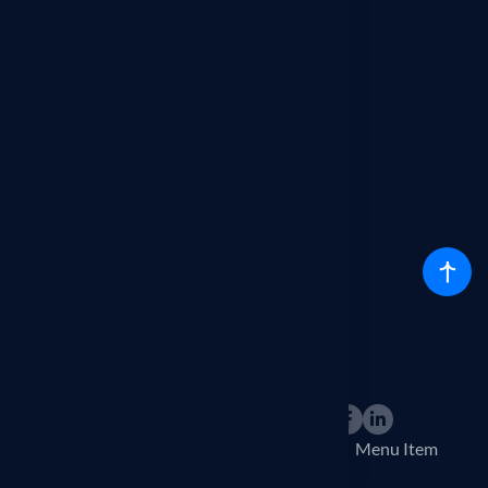
Rr.Venet Bajrami, Lam 1, BL-C-1
10000, Prishtinë
+383-38-606-602
Gjuhet
Shqip
English
Srpski
© 2025 OIRK All right reserved.
Policy & privacy
Terms & conditions
Menu Item