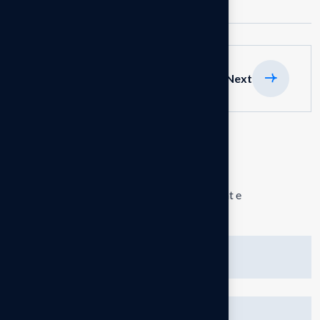
previous
Next
Lini një Përgjigje
Adresa juaj email s’do të bëhet publike.
Fushat e
domosdoshme janë shënuar me një
*