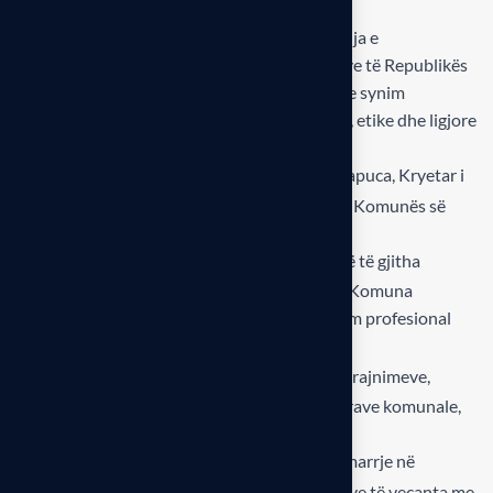
sigurisë ndërtimore në nivel lokal!
Më 23 qershor 2025, u nënshkrua Marrëveshja e
Bashkëpunimit ndërmjet Odës së Inxhinierëve të Republikës
së Kosovës (OIRK) dhe Komunës së Pejës, me synim
vendosjen e standardeve të reja profesionale, etike dhe ligjore
në fushën e ndërtimit.
Marrëveshja, e nënshkruar nga Arsim Rapuca, Kryetar i
OIRK-së, dhe Gazmend Muhaxheri, Kryetar i Komunës së
Pejës, parasheh:
Angazhim të inxhinierëve të licencuar në të gjitha
projektet që miratohen apo mbikëqyren nga Komuna
Mbështetje për edukimin e vazhdueshëm profesional
dhe mentorimin e profesionistëve të rinj
Përkrahje nga Komuna për realizimin e trajnimeve,
përfshirë mundësinë e shfrytëzimit të hapësirave komunale,
kur kjo është e mundshme
Mundësi për këshillim teknik dhe pjesëmarrje në
komisione profesionale, përmes marrëveshjeve të veçanta me