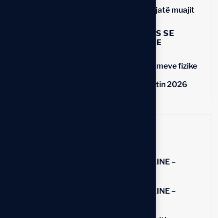
Materialet e trajnimeve të realizuara gjatë muajit
30 Maj dhe 13 Qershor 2026
📢 𝗡𝗝𝗢𝗙𝗧𝗜𝗠 𝗣𝗘̈𝗥 𝗔𝗡𝗘̈𝗧𝗔𝗥𝗘̈𝗧 𝗘 𝗢𝗗𝗘̈𝗦 𝗦𝗘̈
𝗜𝗡𝗫𝗛𝗜𝗡𝗜𝗘𝗥𝗘̈𝗩𝗘 𝗧𝗘̈ 𝗥𝗘𝗣𝗨𝗕𝗟𝗜𝗞𝗘̈𝗦 𝗦𝗘̈
𝗞𝗢𝗦𝗢𝗩𝗘̈𝗦
Me sukses u përmbyll cikli i parë i trajnimeve fizike
në kuadër të Programit të Edukimit të
Vazhdueshëm Profesional (EVP) për vitin 2026
Recent Comments
Ali
në
NJOFTIM: TRAJNIMI I PARË ONLINE –
MBIKËQYRJA INSPEKTUESE
Ali
në
NJOFTIM: TRAJNIMI I PARË ONLINE –
MBIKËQYRJA INSPEKTUESE