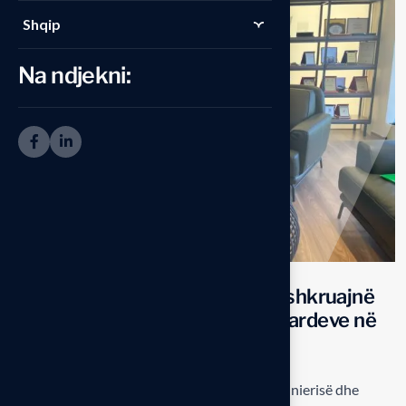
Shqip
Na ndjekni:
OIRK dhe Komuna e Pejës nënshkruajnë
marrëveshje për rritjen e standardeve në
ndërtimtari
Hap i rëndësishëm drejt forcimit të inxhinierisë dhe