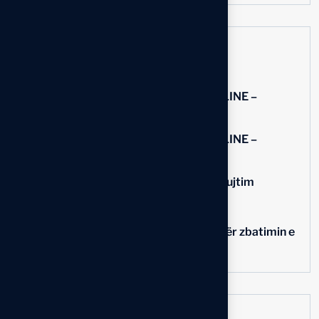
Recent Comments
Ali
në
NJOFTIM: TRAJNIMI I PARË ONLINE –
MBIKËQYRJA INSPEKTUESE
Ali
në
NJOFTIM: TRAJNIMI I PARË ONLINE –
MBIKËQYRJA INSPEKTUESE
Kujtim Thaqi
në
Kuvendi i OIRK-së – Rikujtim
Ali
në
Kuvendi i OIRK-së – Rikujtim
në
Solvior
OIRK koordinon veprimet për zbatimin e
etikës dhe licencimit profesional
Search here