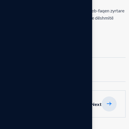
kompetente të Odës.
Formularët për aplikim janë të publikuar në ueb-faqen zyrtare
të Odës dhe mund të dorëzohen së bashku me dëshmitë
përkatëse të pjesëmarrjes.
Me respekt,
Oda e Inxhinierëve e Republikës së Kosovës
Share:
previous
Next