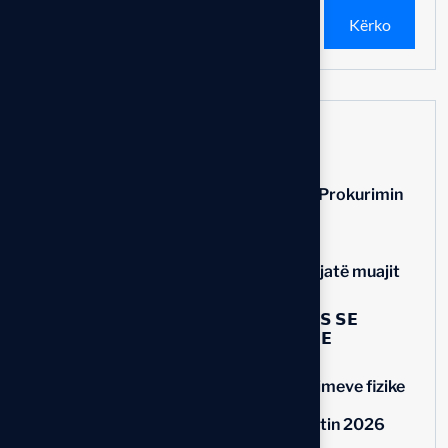
Kërko
Recent Posts
Thirrje për aplikim – Grupi Punues për Prokurimin
Publik
NJOFTIM
Materialet e trajnimeve të realizuara gjatë muajit
30 Maj dhe 13 Qershor 2026
📢 𝗡𝗝𝗢𝗙𝗧𝗜𝗠 𝗣𝗘̈𝗥 𝗔𝗡𝗘̈𝗧𝗔𝗥𝗘̈𝗧 𝗘 𝗢𝗗𝗘̈𝗦 𝗦𝗘̈
𝗜𝗡𝗫𝗛𝗜𝗡𝗜𝗘𝗥𝗘̈𝗩𝗘 𝗧𝗘̈ 𝗥𝗘𝗣𝗨𝗕𝗟𝗜𝗞𝗘̈𝗦 𝗦𝗘̈
𝗞𝗢𝗦𝗢𝗩𝗘̈𝗦
Me sukses u përmbyll cikli i parë i trajnimeve fizike
në kuadër të Programit të Edukimit të
Vazhdueshëm Profesional (EVP) për vitin 2026