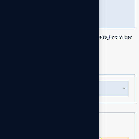
Ruaje në këtë shfletues emrin, email-in dhe sajtin tim, për
herën tjetër që komentoj.
Leave comment
Shqip
Kërko