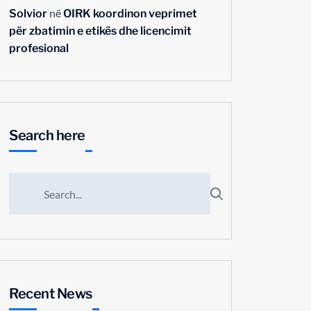
në
Solvior
OIRK koordinon veprimet
për zbatimin e etikës dhe licencimit
profesional
Search here
Recent News