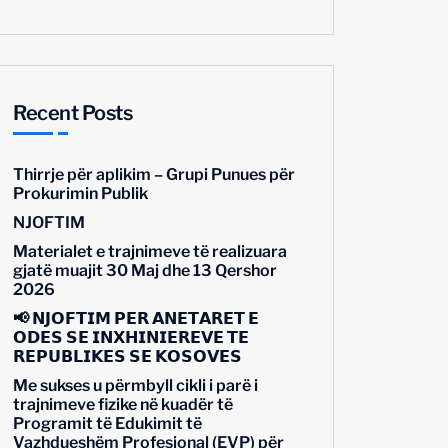
Recent Posts
Thirrje për aplikim – Grupi Punues për
Prokurimin Publik
NJOFTIM
Materialet e trajnimeve të realizuara
gjatë muajit 30 Maj dhe 13 Qershor
2026
📢 𝗡𝗝𝗢𝗙𝗧𝗜𝗠 𝗣𝗘̈𝗥 𝗔𝗡𝗘̈𝗧𝗔𝗥𝗘̈𝗧 𝗘
𝗢𝗗𝗘̈𝗦 𝗦𝗘̈ 𝗜𝗡𝗫𝗛𝗜𝗡𝗜𝗘𝗥𝗘̈𝗩𝗘 𝗧𝗘̈
𝗥𝗘𝗣𝗨𝗕𝗟𝗜𝗞𝗘̈𝗦 𝗦𝗘̈ 𝗞𝗢𝗦𝗢𝗩𝗘̈𝗦
Me sukses u përmbyll cikli i parë i
trajnimeve fizike në kuadër të
Programit të Edukimit të
Vazhdueshëm Profesional (EVP) për