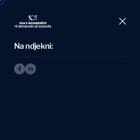
Ballina
Rre
Na ndjekni:
I
n