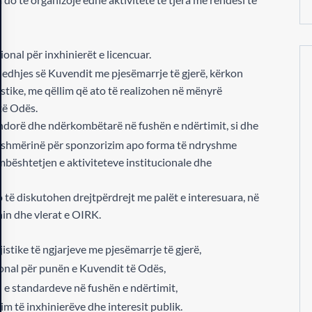
nal për inxhinierët e licencuar.
bledhjes së Kuvendit me pjesëmarrje të gjerë, kërkon
istike, me qëllim që ato të realizohen në mënyrë
 të Odës.
ndorë dhe ndërkombëtarë në fushën e ndërtimit, si dhe
gatishmërinë për sponzorizim apo forma të ndryshme
bështetjen e aktiviteteve institucionale dhe
të diskutohen drejtpërdrejt me palët e interesuara, në
in dhe vlerat e OIRK.
stike të ngjarjeve me pjesëmarrje të gjerë,
ional për punën e Kuvendit të Odës,
 e standardeve në fushën e ndërtimit,
im të inxhinierëve dhe interesit publik.