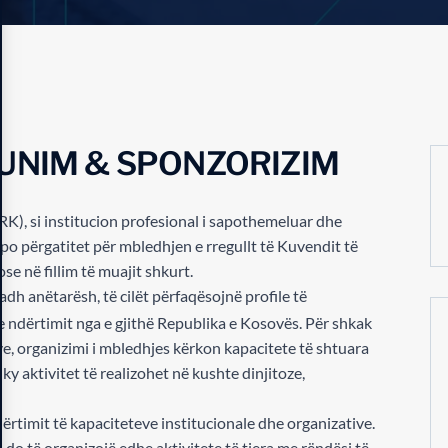
UNIM & SPONZORIZIM
K), si institucion profesional i sapothemeluar dhe
 po përgatitet për mbledhjen e rregullt të Kuvendit të
se në fillim të muajit shkurt.
h anëtarësh, të cilët përfaqësojnë profile të
e ndërtimit nga e gjithë Republika e Kosovës. Për shkak
e, organizimi i mbledhjes kërkon kapacitete të shtuara
ky aktivitet të realizohet në kushte dinjitoze,
ndërtimit të kapaciteteve institucionale dhe organizative.
 do të organizojë edhe aktivitete të tjera me rëndësi të