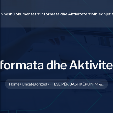
th nesh
Dokumentet
Informata dhe Aktivitete
Mbledhjet 
f
o
r
m
a
t
a
d
h
e
A
k
t
i
v
i
t
e
Home
Uncategorized
FTESË PËR BASHKËPUNIM &...
>
>