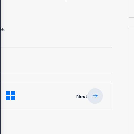
le.
Next