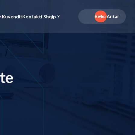
e Kuvendit
Kontakti
Shqip
Bëhu Antar
t
e