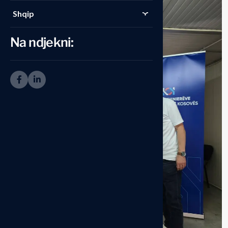
Shqip
Na ndjekni: