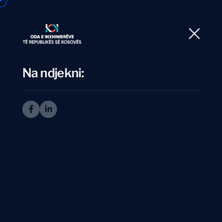
Ballina
Rre
Na ndjekni:
I
n