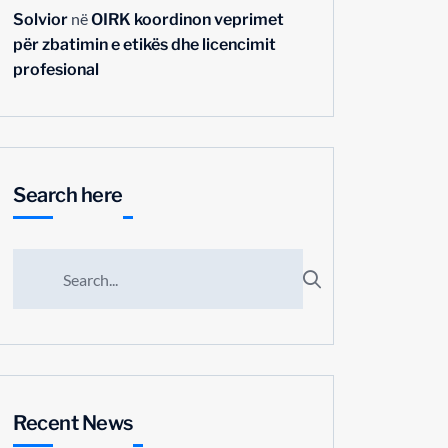
në
Solvior
OIRK koordinon veprimet
për zbatimin e etikës dhe licencimit
profesional
Search here
Recent News