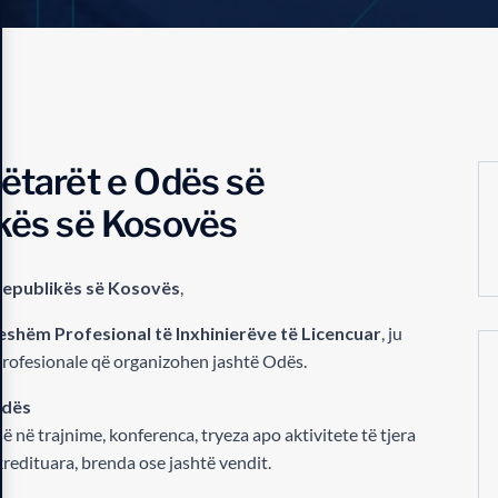
nëtarët e Odës së
ikës së Kosovës
 Republikës së Kosovës
,
eshëm Profesional të Inxhinierëve të Licencuar
, ju
profesionale që organizohen jashtë Odës.
Odës
së në trajnime, konferenca, tryeza apo aktivitete të tjera
kredituara, brenda ose jashtë vendit.