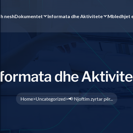
th nesh
Dokumentet
Informata dhe Aktivitete
Mbledhjet 
f
o
r
m
a
t
a
d
h
e
A
k
t
i
v
i
t
e
Home
Uncategorized
📢 Njoftim zyrtar për...
>
>