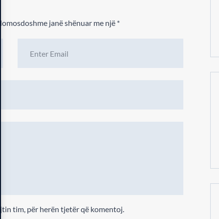
 domosdoshme janë shënuar me një
*
jtin tim, për herën tjetër që komentoj.