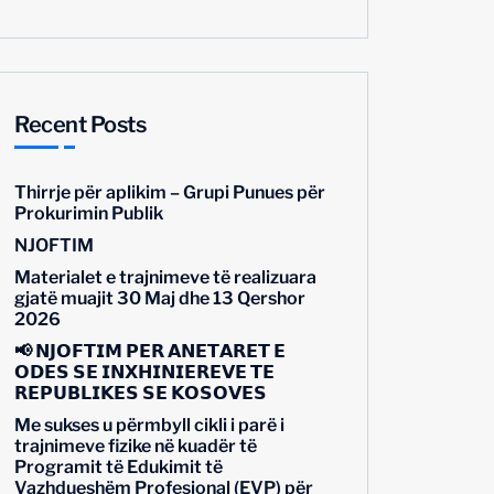
Recent Posts
Thirrje për aplikim – Grupi Punues për
Prokurimin Publik
NJOFTIM
Materialet e trajnimeve të realizuara
gjatë muajit 30 Maj dhe 13 Qershor
2026
📢 𝗡𝗝𝗢𝗙𝗧𝗜𝗠 𝗣𝗘̈𝗥 𝗔𝗡𝗘̈𝗧𝗔𝗥𝗘̈𝗧 𝗘
𝗢𝗗𝗘̈𝗦 𝗦𝗘̈ 𝗜𝗡𝗫𝗛𝗜𝗡𝗜𝗘𝗥𝗘̈𝗩𝗘 𝗧𝗘̈
𝗥𝗘𝗣𝗨𝗕𝗟𝗜𝗞𝗘̈𝗦 𝗦𝗘̈ 𝗞𝗢𝗦𝗢𝗩𝗘̈𝗦
Me sukses u përmbyll cikli i parë i
trajnimeve fizike në kuadër të
Programit të Edukimit të
Vazhdueshëm Profesional (EVP) për