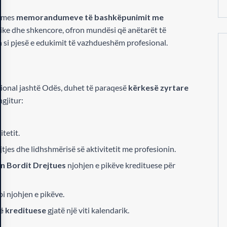
ërmes
memorandumeve të bashkëpunimit me
ike dhe shkencore, ofron mundësi që anëtarët të
hen si pjesë e edukimit të vazhdueshëm profesional.
esional jashtë Odës, duhet të paraqesë
kërkesë zyrtare
gjitur:
tetit.
jes dhe lidhshmërisë së aktivitetit me profesionin.
on Bordit Drejtues
njohjen e pikëve kredituese për
 njohjen e pikëve.
kë kredituese
gjatë një viti kalendarik.