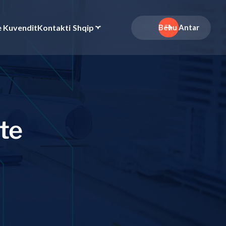
e Kuvendit
Kontakti
Shqip
Bëhu Antar
t
e