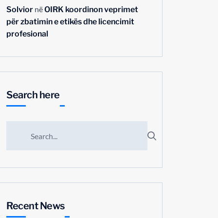
në
Solvior
OIRK koordinon veprimet
për zbatimin e etikës dhe licencimit
profesional
Search here
Recent News