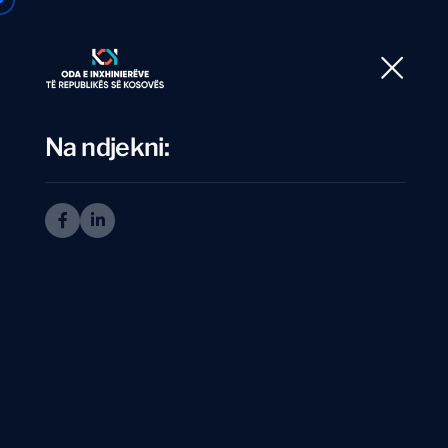
Ballina
Rre
Na ndjekni:
K