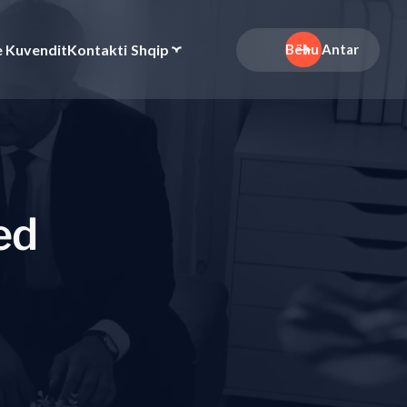
e Kuvendit
Kontakti
Shqip
Bëhu Antar
e
d