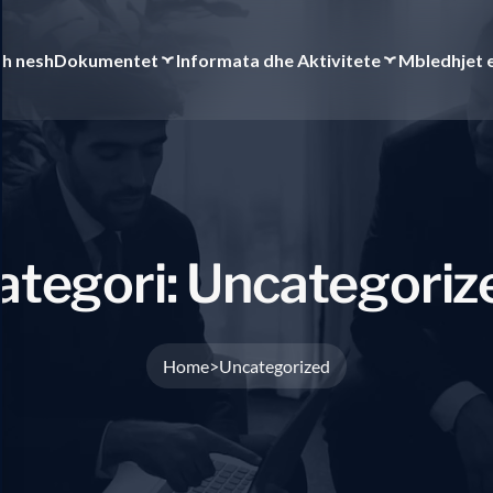
th nesh
Dokumentet
Informata dhe Aktivitete
Mbledhjet 
a
t
e
g
o
r
i
:
U
n
c
a
t
e
g
o
r
i
z
Home
Uncategorized
>