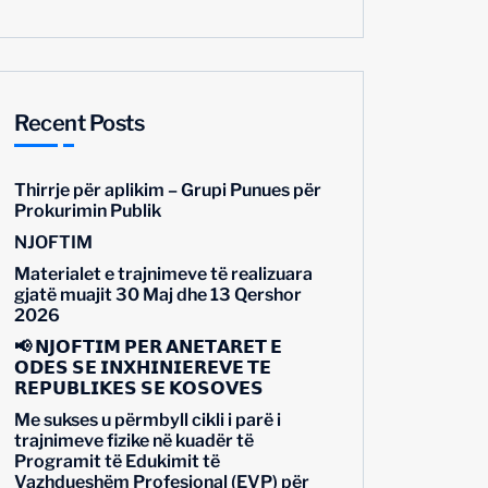
Recent Posts
Thirrje për aplikim – Grupi Punues për
Prokurimin Publik
NJOFTIM
Materialet e trajnimeve të realizuara
gjatë muajit 30 Maj dhe 13 Qershor
2026
📢 𝗡𝗝𝗢𝗙𝗧𝗜𝗠 𝗣𝗘̈𝗥 𝗔𝗡𝗘̈𝗧𝗔𝗥𝗘̈𝗧 𝗘
𝗢𝗗𝗘̈𝗦 𝗦𝗘̈ 𝗜𝗡𝗫𝗛𝗜𝗡𝗜𝗘𝗥𝗘̈𝗩𝗘 𝗧𝗘̈
𝗥𝗘𝗣𝗨𝗕𝗟𝗜𝗞𝗘̈𝗦 𝗦𝗘̈ 𝗞𝗢𝗦𝗢𝗩𝗘̈𝗦
Me sukses u përmbyll cikli i parë i
trajnimeve fizike në kuadër të
Programit të Edukimit të
Vazhdueshëm Profesional (EVP) për