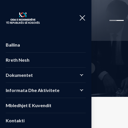
Ballina
S
h
o
p
Rreth Nesh
Home
Produkte
Powerful
>
>
Dokumentet
Informata Dhe Aktivitete
Mbledhjet E Kuvendit
Kontakti