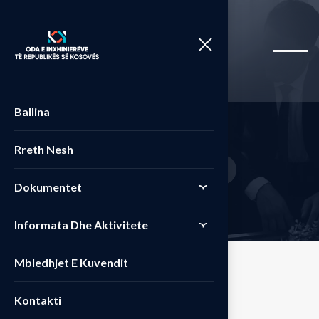
Ballina
S
h
o
p
Rreth Nesh
Home
Produkte
Portable
>
>
Dokumentet
Informata Dhe Aktivitete
Mbledhjet E Kuvendit
Kontakti