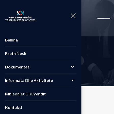
Ballina
S
h
o
p
Rreth Nesh
Home
Produkte
Durable
>
>
Dokumentet
Informata Dhe Aktivitete
Mbledhjet E Kuvendit
Kontakti