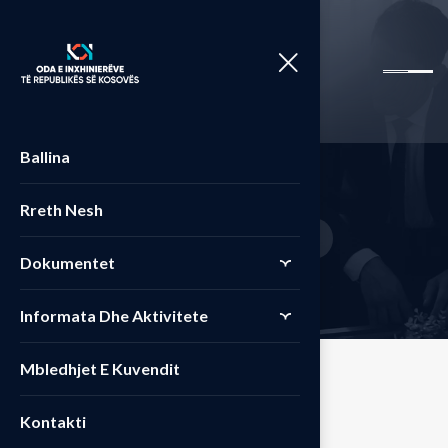
Ballina
S
h
o
p
Rreth Nesh
Home
Produkte
Compact
>
>
Dokumentet
Informata Dhe Aktivitete
Mbledhjet E Kuvendit
Kontakti