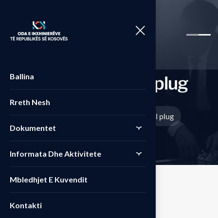
Ballina
M
u
l
t
i
f
u
n
c
t
i
o
n
a
l
p
l
u
g
Rreth Nesh
Home
Produkte
Multifunctional plug
>
>
Dokumentet
Informata Dhe Aktivitete
Mbledhjet E Kuvendit
Kontakti